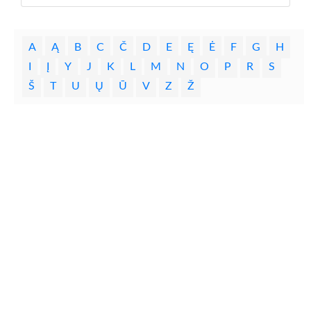
A
Ą
B
C
Č
D
E
Ę
Ė
F
G
H
I
Į
Y
J
K
L
M
N
O
P
R
S
Š
T
U
Ų
Ū
V
Z
Ž