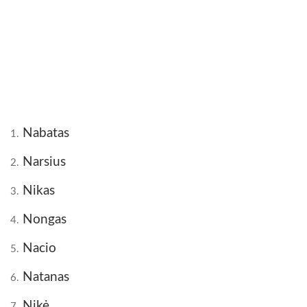
Nabatas
1.
Narsius
2.
Nikas
3.
Nongas
4.
Nacio
5.
Natanas
6.
Nikė
7.