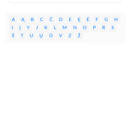
A
Ą
B
C
Č
D
E
Ę
Ė
F
G
H
I
Į
Y
J
K
L
M
N
O
P
R
S
Š
T
U
Ų
Ū
V
Z
Ž