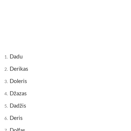
Dadu
1.
Derikas
2.
Doleris
3.
Džazas
4.
Dadžis
5.
Deris
6.
Dolfas
7.