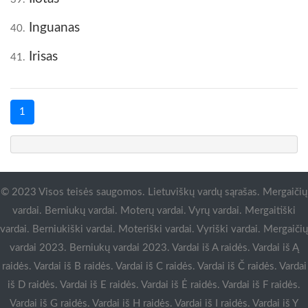
Inguanas
40.
Irisas
41.
1
© 2023 Visos teisės saugomos. Lietuviškų vardų sąrašas. Mergaičių
vardai. Berniukų vardai. Moterų vardai. Vyrų vardai. Mergaitiški
vardai. Berniukiški vardai. Moteriški vardai. Vyriški vardai. Mergaičių
vardai 2023. Berniukų vardai 2023. Vardai iš A raidės. Vardai iš Ą
raidės. Vardai iš B raidės. Vardai iš C raidės. Vardai iš Č raidės. Vardai
iš D raidės. Vardai iš E raidės. Vardai iš Ė raidės. Vardai iš F raidės.
Vardai iš G raidės. Vardai iš H raidės. Vardai iš I raidės. Vardai iš Y