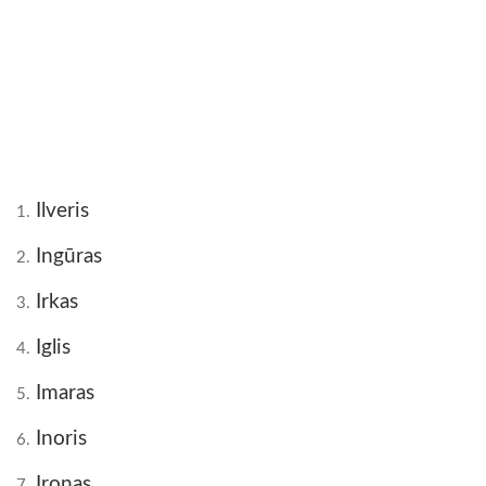
Ilveris
1.
Ingūras
2.
Irkas
3.
Iglis
4.
Imaras
5.
Inoris
6.
Ironas
7.