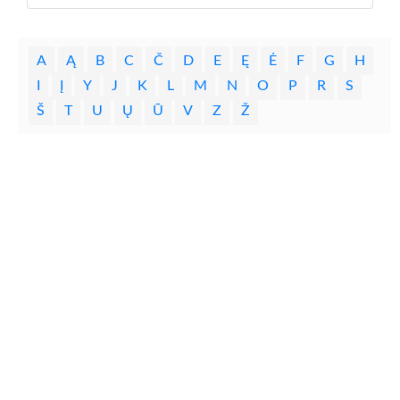
A
Ą
B
C
Č
D
E
Ę
Ė
F
G
H
I
Į
Y
J
K
L
M
N
O
P
R
S
Š
T
U
Ų
Ū
V
Z
Ž