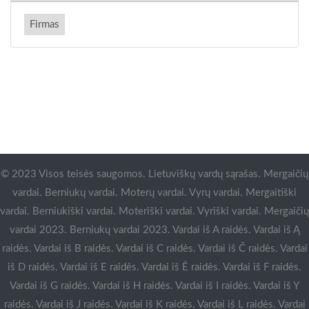
Firmas
© 2023 Visos teisės saugomos. Lietuviškų vardų sąrašas. Mergaičių
vardai. Berniukų vardai. Moterų vardai. Vyrų vardai. Mergaitiški
vardai. Berniukiški vardai. Moteriški vardai. Vyriški vardai. Mergaičių
vardai 2023. Berniukų vardai 2023. Vardai iš A raidės. Vardai iš Ą
raidės. Vardai iš B raidės. Vardai iš C raidės. Vardai iš Č raidės. Vardai
iš D raidės. Vardai iš E raidės. Vardai iš Ė raidės. Vardai iš F raidės.
Vardai iš G raidės. Vardai iš H raidės. Vardai iš I raidės. Vardai iš Y
raidės. Vardai iš J raidės. Vardai iš K raidės. Vardai iš L raidės. Vardai