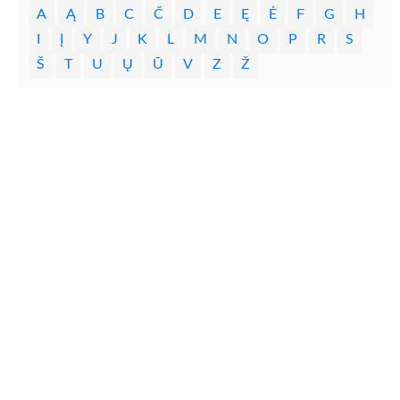
A
Ą
B
C
Č
D
E
Ę
Ė
F
G
H
I
Į
Y
J
K
L
M
N
O
P
R
S
Š
T
U
Ų
Ū
V
Z
Ž