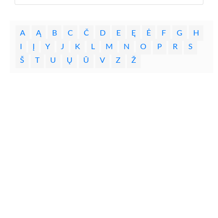
A
Ą
B
C
Č
D
E
Ę
Ė
F
G
H
I
Į
Y
J
K
L
M
N
O
P
R
S
Š
T
U
Ų
Ū
V
Z
Ž