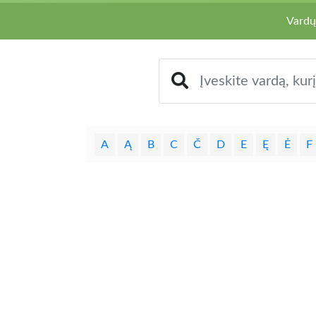
Vardų
A
Ą
B
C
Č
D
E
Ę
Ė
F