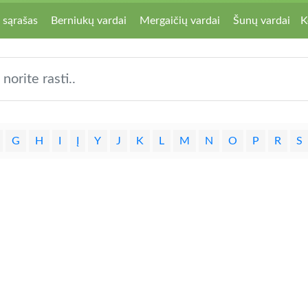
 sąrašas
Berniukų vardai
Mergaičių vardai
Šunų vardai
K
G
H
I
Į
Y
J
K
L
M
N
O
P
R
S