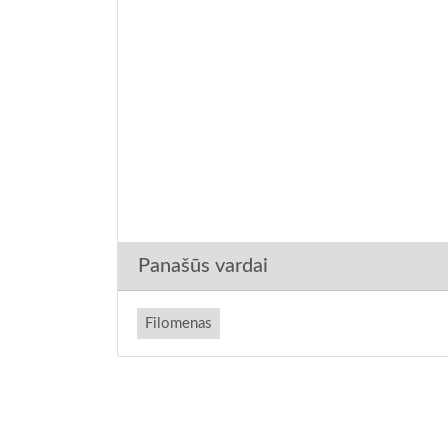
Panašūs vardai
Filomenas