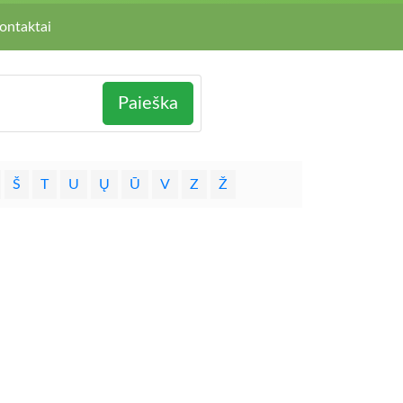
ontaktai
Paieška
Š
T
U
Ų
Ū
V
Z
Ž