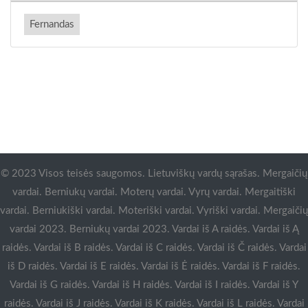
Fernandas
© 2023 Visos teisės saugomos. Lietuviškų vardų sąrašas. Mergaičių
vardai. Berniukų vardai. Moterų vardai. Vyrų vardai. Mergaitiški
vardai. Berniukiški vardai. Moteriški vardai. Vyriški vardai. Mergaičių
vardai 2023. Berniukų vardai 2023. Vardai iš A raidės. Vardai iš Ą
raidės. Vardai iš B raidės. Vardai iš C raidės. Vardai iš Č raidės. Vardai
iš D raidės. Vardai iš E raidės. Vardai iš Ė raidės. Vardai iš F raidės.
Vardai iš G raidės. Vardai iš H raidės. Vardai iš I raidės. Vardai iš Y
raidės. Vardai iš J raidės. Vardai iš K raidės. Vardai iš L raidės. Vardai