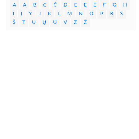
A
Ą
B
C
Č
D
E
Ę
Ė
F
G
H
I
Į
Y
J
K
L
M
N
O
P
R
S
Š
T
U
Ų
Ū
V
Z
Ž