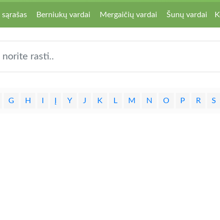
 sąrašas
Berniukų vardai
Mergaičių vardai
Šunų vardai
K
G
H
I
Į
Y
J
K
L
M
N
O
P
R
S