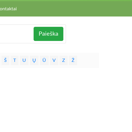
ontaktai
Paieška
Š
T
U
Ų
Ū
V
Z
Ž