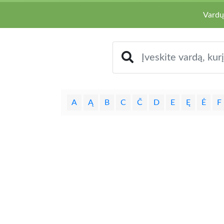
Vardų
A
Ą
B
C
Č
D
E
Ę
Ė
F