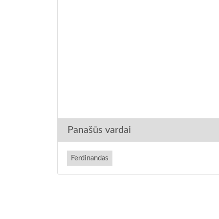
Panašūs vardai
Ferdinandas