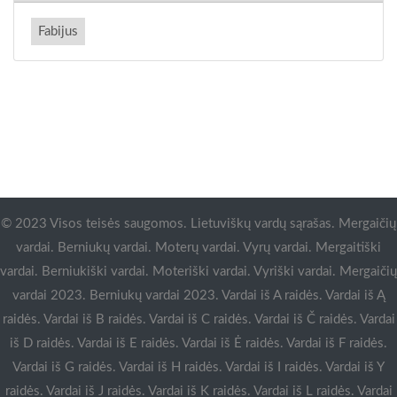
Fabijus
© 2023 Visos teisės saugomos. Lietuviškų vardų sąrašas. Mergaičių
vardai. Berniukų vardai. Moterų vardai. Vyrų vardai. Mergaitiški
vardai. Berniukiški vardai. Moteriški vardai. Vyriški vardai. Mergaičių
vardai 2023. Berniukų vardai 2023. Vardai iš A raidės. Vardai iš Ą
raidės. Vardai iš B raidės. Vardai iš C raidės. Vardai iš Č raidės. Vardai
iš D raidės. Vardai iš E raidės. Vardai iš Ė raidės. Vardai iš F raidės.
Vardai iš G raidės. Vardai iš H raidės. Vardai iš I raidės. Vardai iš Y
raidės. Vardai iš J raidės. Vardai iš K raidės. Vardai iš L raidės. Vardai