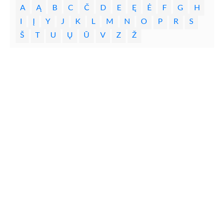
A
Ą
B
C
Č
D
E
Ę
Ė
F
G
H
I
Į
Y
J
K
L
M
N
O
P
R
S
Š
T
U
Ų
Ū
V
Z
Ž