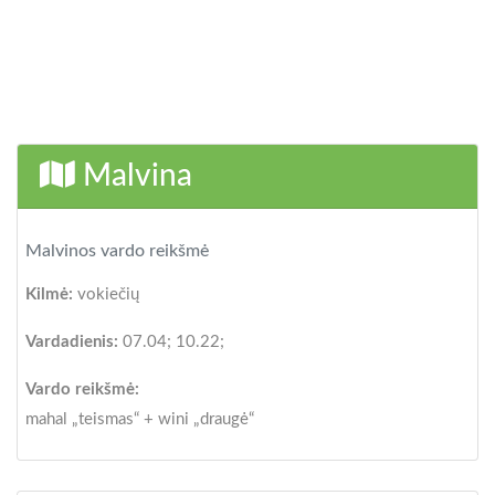
Malvina
Malvinos vardo reikšmė
Kilmė:
vokiečių
Vardadienis:
07.04; 10.22;
Vardo reikšmė:
mahal „teismas“ + wini „draugė“