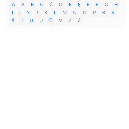
A
Ą
B
C
Č
D
E
Ę
Ė
F
G
H
I
Į
Y
J
K
L
M
N
O
P
R
S
Š
T
U
Ų
Ū
V
Z
Ž