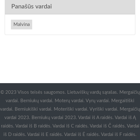
Panašūs vardai
Malvina
© 2023 Visos teisės saugomos. Lietuviškų vardų sąrašas. Mergaičių
vardai. Berniukų vardai. Moterų vardai. Vyrų vardai. Mergaitiški
vardai. Berniukiški vardai. Moteriški vardai. Vyriški vardai. Mergaičių
vardai 2023. Berniukų vardai 2023. Vardai iš A raidės. Vardai iš Ą
raidės. Vardai iš B raidės. Vardai iš C raidės. Vardai iš Č raidės. Vardai
iš D raidės. Vardai iš E raidės. Vardai iš Ė raidės. Vardai iš F raidės.