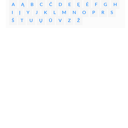
A
Ą
B
C
Č
D
E
Ę
Ė
F
G
H
I
Į
Y
J
K
L
M
N
O
P
R
S
Š
T
U
Ų
Ū
V
Z
Ž