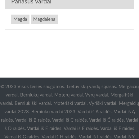
Panašūs vardai
Magda
Magdalena
© 2023 Visos teisės saugomos. Lietuviškų vardų sąrašas. Mergaičių
vardai. Berniukų vardai. Moterų vardai. Vyrų vardai. Mergaitiški
vardai. Berniukiški vardai. Moteriški vardai. Vyriški vardai. Mergaičių
vardai 2023. Berniukų vardai 2023. Vardai iš A raidės. Vardai iš Ą
raidės. Vardai iš B raidės. Vardai iš C raidės. Vardai iš Č raidės. Vardai
iš D raidės. Vardai iš E raidės. Vardai iš Ė raidės. Vardai iš F raidės.
Vardai iš G raidės. Vardai iš H raidės. Vardai iš I raidės. Vardai iš Y