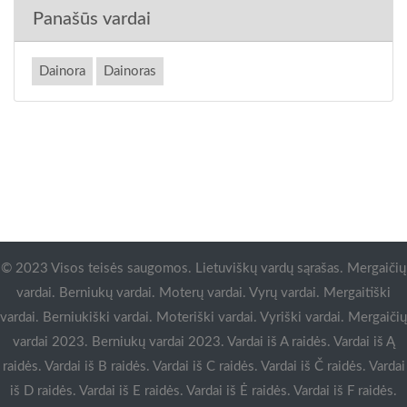
Panašūs vardai
Dainora
Dainoras
© 2023 Visos teisės saugomos. Lietuviškų vardų sąrašas. Mergaičių
vardai. Berniukų vardai. Moterų vardai. Vyrų vardai. Mergaitiški
vardai. Berniukiški vardai. Moteriški vardai. Vyriški vardai. Mergaičių
vardai 2023. Berniukų vardai 2023. Vardai iš A raidės. Vardai iš Ą
raidės. Vardai iš B raidės. Vardai iš C raidės. Vardai iš Č raidės. Vardai
iš D raidės. Vardai iš E raidės. Vardai iš Ė raidės. Vardai iš F raidės.