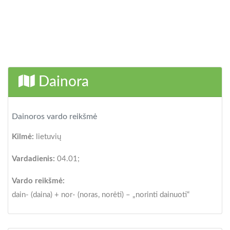
Dainora
Dainoros vardo reikšmė
Kilmė:
lietuvių
Vardadienis:
04.01;
Vardo reikšmė:
dain- (daina) + nor- (noras, norėti) – „norinti dainuoti“