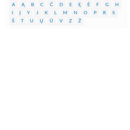
A
Ą
B
C
Č
D
E
Ę
Ė
F
G
H
I
Į
Y
J
K
L
M
N
O
P
R
S
Š
T
U
Ų
Ū
V
Z
Ž