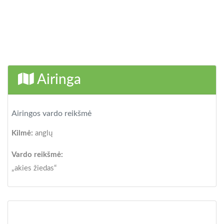
Airinga
Airingos vardo reikšmė
Kilmė:
anglų
Vardo reikšmė:
„akies žiedas“