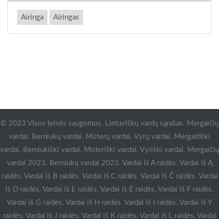
Airinga
Airingas
© 2023 Visos teisės saugomos. Lietuviškų vardų sąrašas. Mergaičių
vardai. Berniukų vardai. Moterų vardai. Vyrų vardai. Mergaitiški
vardai. Berniukiški vardai. Moteriški vardai. Vyriški vardai. Mergaičių
vardai 2023. Berniukų vardai 2023. Vardai iš A raidės. Vardai iš Ą
raidės. Vardai iš B raidės. Vardai iš C raidės. Vardai iš Č raidės. Vardai
iš D raidės. Vardai iš E raidės. Vardai iš Ė raidės. Vardai iš F raidės.
Vardai iš G raidės. Vardai iš H raidės. Vardai iš I raidės. Vardai iš Y
raidės. Vardai iš J raidės. Vardai iš K raidės. Vardai iš L raidės. Vardai