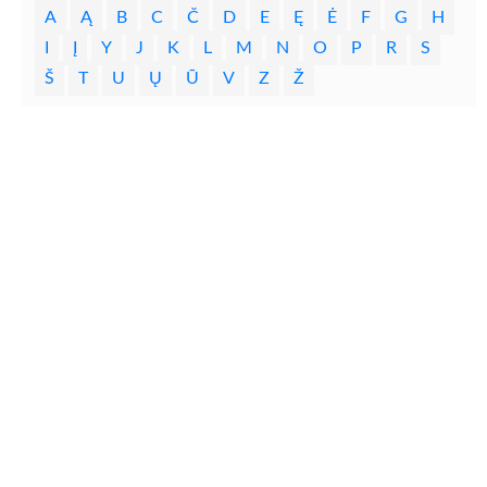
A
Ą
B
C
Č
D
E
Ę
Ė
F
G
H
I
Į
Y
J
K
L
M
N
O
P
R
S
Š
T
U
Ų
Ū
V
Z
Ž