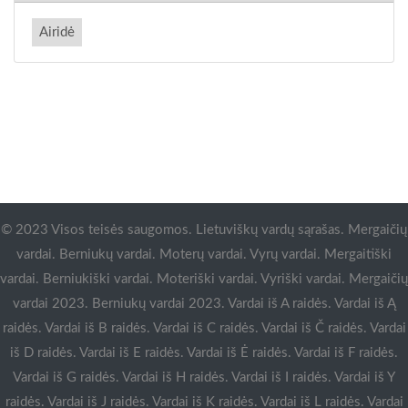
Airidė
© 2023 Visos teisės saugomos. Lietuviškų vardų sąrašas. Mergaičių
vardai. Berniukų vardai. Moterų vardai. Vyrų vardai. Mergaitiški
vardai. Berniukiški vardai. Moteriški vardai. Vyriški vardai. Mergaičių
vardai 2023. Berniukų vardai 2023. Vardai iš A raidės. Vardai iš Ą
raidės. Vardai iš B raidės. Vardai iš C raidės. Vardai iš Č raidės. Vardai
iš D raidės. Vardai iš E raidės. Vardai iš Ė raidės. Vardai iš F raidės.
Vardai iš G raidės. Vardai iš H raidės. Vardai iš I raidės. Vardai iš Y
raidės. Vardai iš J raidės. Vardai iš K raidės. Vardai iš L raidės. Vardai