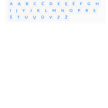
A
Ą
B
C
Č
D
E
Ę
Ė
F
G
H
I
Į
Y
J
K
L
M
N
O
P
R
S
Š
T
U
Ų
Ū
V
Z
Ž