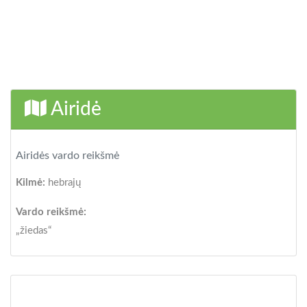
Airidė
Airidės vardo reikšmė
Kilmė:
hebrajų
Vardo reikšmė:
„žiedas“