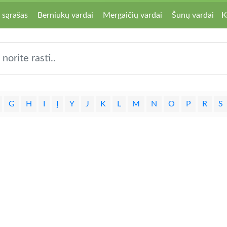
 sąrašas
Berniukų vardai
Mergaičių vardai
Šunų vardai
K
G
H
I
Į
Y
J
K
L
M
N
O
P
R
S