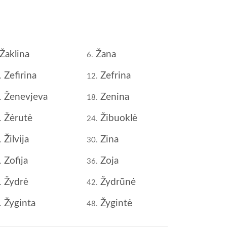
Žaklina
Žana
6.
Zefirina
Zefrina
.
12.
Ženevjeva
Zenina
.
18.
Žėrutė
Žibuoklė
.
24.
Žilvija
Zina
.
30.
Zofija
Zoja
.
36.
Žydrė
Žydrūnė
.
42.
Žyginta
Žygintė
.
48.