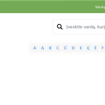
Vardų
A
Ą
B
C
Č
D
E
Ę
Ė
F