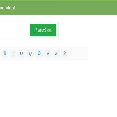
ontaktai
Paieška
Š
T
U
Ų
Ū
V
Z
Ž